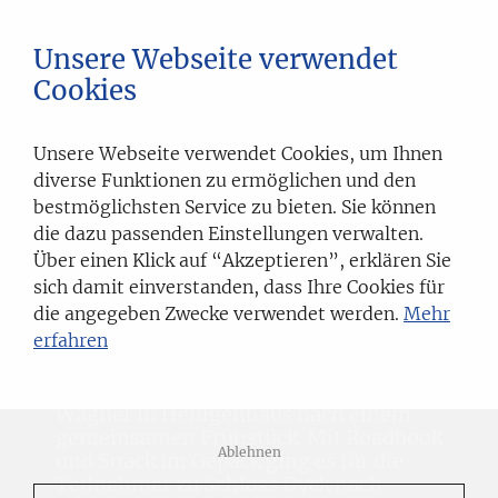
Unsere Webseite verwendet
LIONS RUHR RALLYE
Cookies
LIONS CLUB VELBERT-HEILIGENHAUS
Nachbericht zur 11. Lions
Unsere Webseite verwendet Cookies, um Ihnen
Ruhr Rallye 2017
diverse Funktionen zu ermöglichen und den
bestmöglichsten Service zu bieten. Sie können
die dazu passenden Einstellungen verwalten.
Über einen Klick auf “Akzeptieren”, erklären Sie
Ausfahrt von der Sonne begleitet
sich damit einverstanden, dass Ihre Cookies für
die angegeben Zwecke verwendet werden.
Mehr
erfahren
Von der Sonne begleitet war die Lions-
Ruhr-Rallye 2017. Rund 80 Fahrzeuge
starteten traditionell bei Mercedes
Wagner in Heiligenhaus nach einem
gemeinsamen Frühstück. Mit Roadbook
Ablehnen
und Snack im Gepäck ging es für die
Teilnehmer zu Schloss Dyck nach