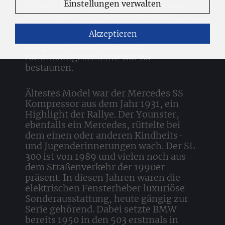
Jüchen. Der Ort schlechthin für Fans
Einstellungen verwalten
der betagten edlen Karossen. Ein
eigens für die Teilnehmer abgesperrter
Akzeptieren
Parkplatz zeigte die Modelle großzügig
auf grüner Wiese. 58 Jahre
Automobilgeschichte war zu
bestaunen.
Ältestes Model war der Mercedes SS
Kompressor aus dem Jahr 1931, ein
Highlight der Rallye. Der Younster,
ebenfalls ein Mercedes, rüttelte bei
dem einen oder anderen Kindheits-
und Jugenderinnerungen wach. Der SL
300 ist von 1989 und vielen noch aus
dem Straßenverkehr der 1990er
präsent. In diesen Jahren waren die
elektrischen Fensterheber luxuriöse
Sonderausstattung, heute gängig zur
Serie gehörend. Dabei setzte BMW
bereits 1950 in den 503 erstmals in