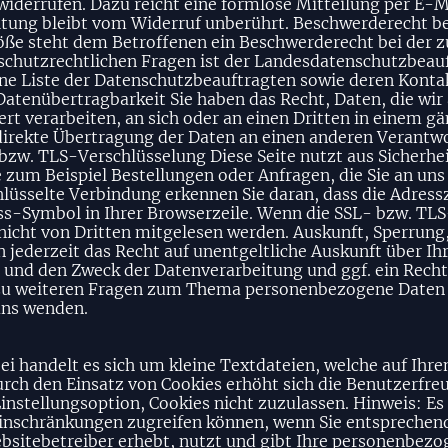
t widerrufen. Dazu reicht eine formlose Mitteilung per E-M
tung bleibt vom Widerruf unberührt. Beschwerderecht be
töße steht dem Betroffenen ein Beschwerderecht bei der 
schutzrechtlichen Fragen ist der Landesdatenschutzbeau
ine Liste der Datenschutzbeauftragten sowie deren Kont
tenübertragbarkeit Sie haben das Recht, Daten, die wir 
iert verarbeiten, an sich oder an einen Dritten in einem
 direkte Übertragung der Daten an einen anderen Verantwor
 bzw. TLS-Verschlüsselung Diese Seite nutzt aus Sicherh
 zum Beispiel Bestellungen oder Anfragen, die Sie an uns
lüsselte Verbindung erkennen Sie daran, dass die Adressz
s-Symbol in Ihrer Browserzeile. Wenn die SSL- bzw. TLS-
, nicht von Dritten mitgelesen werden. Auskunft, Sperru
jederzeit das Recht auf unentgeltliche Auskunft über I
und den Zweck der Datenverarbeitung und ggf. ein Recht
zu weiteren Fragen zum Thema personenbezogene Daten kö
uns wenden.
i handelt es sich um kleine Textdateien, welche auf Ihr
urch den Einsatz von Cookies erhöht sich die Benutzerfreu
nstellungsoption, Cookies nicht zuzulassen. Hinweis: Es i
 Einschränkungen zugreifen können, wenn Sie entsprech
sitebetreiber erhebt, nutzt und gibt Ihre personenbezo